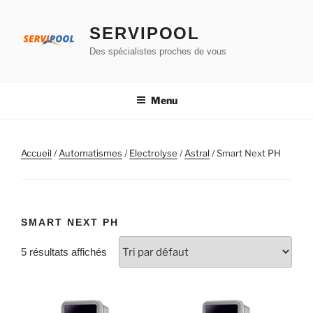
Aller
au
SERVIPOOL
contenu
Des spécialistes proches de vous
principal
Menu
Accueil
/
Automatismes
/
Electrolyse
/
Astral
/ Smart Next PH
SMART NEXT PH
5 résultats affichés