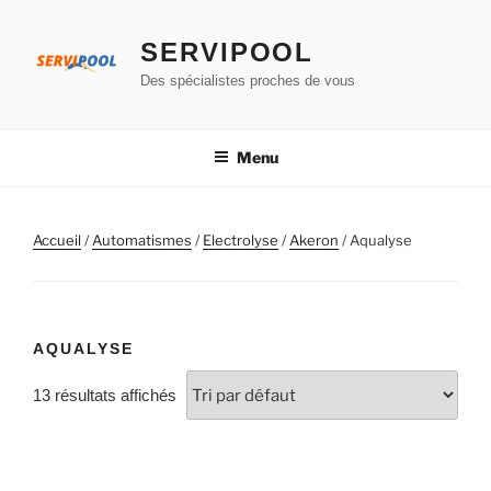
Aller
au
SERVIPOOL
contenu
Des spécialistes proches de vous
principal
Menu
Accueil
/
Automatismes
/
Electrolyse
/
Akeron
/ Aqualyse
AQUALYSE
13 résultats affichés