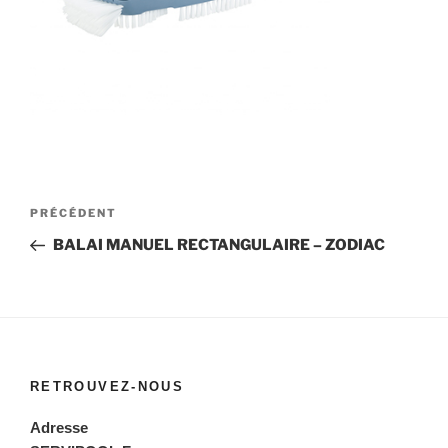
Navigation
Article
PRÉCÉDENT
de
précédent
BALAI MANUEL RECTANGULAIRE – ZODIAC
l’article
RETROUVEZ-NOUS
Adresse