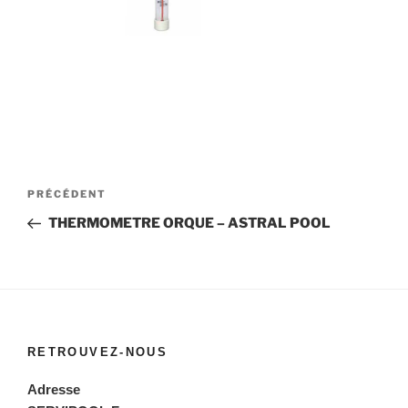
Navigation
Article
PRÉCÉDENT
de
précédent
THERMOMETRE ORQUE – ASTRAL POOL
l’article
RETROUVEZ-NOUS
Adresse