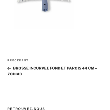
Navigation
Article
PRÉCÉDENT
de
précédent
BROSSE INCURVEE FOND ET PAROIS 44 CM –
l’article
ZODIAC
RETROUVEZ-NOUS