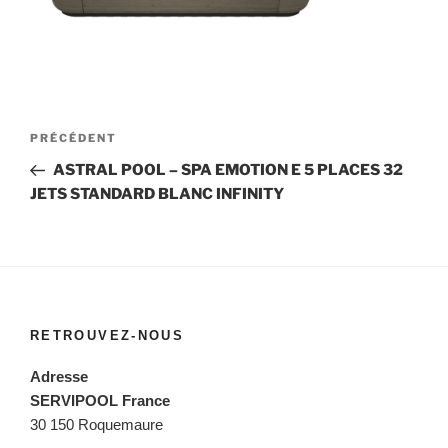
Navigation
Article
PRÉCÉDENT
de
précédent
ASTRAL POOL – SPA EMOTION E 5 PLACES 32
l’article
JETS STANDARD BLANC INFINITY
RETROUVEZ-NOUS
Adresse
SERVIPOOL France
30 150 Roquemaure