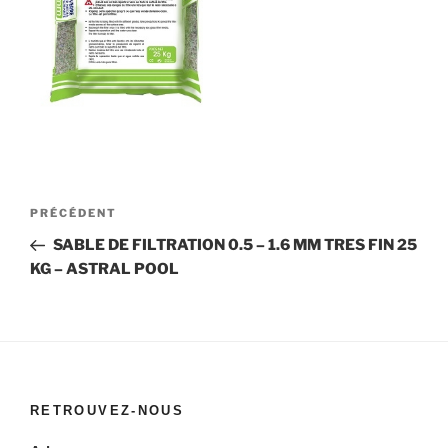
Navigation
Article
PRÉCÉDENT
de
précédent
SABLE DE FILTRATION 0.5 – 1.6 MM TRES FIN 25
l’article
KG – ASTRAL POOL
RETROUVEZ-NOUS