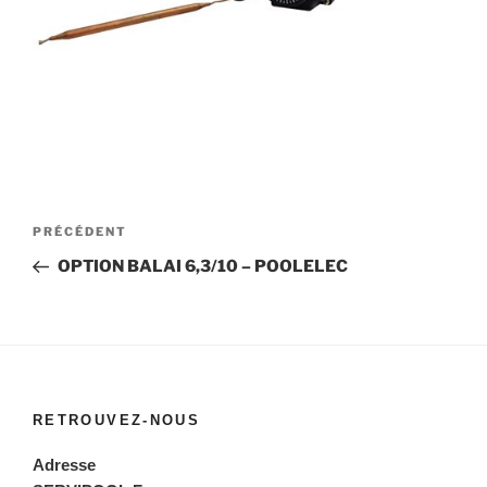
Navigation
Article
PRÉCÉDENT
de
précédent
OPTION BALAI 6,3/10 – POOLELEC
l’article
RETROUVEZ-NOUS
Adresse