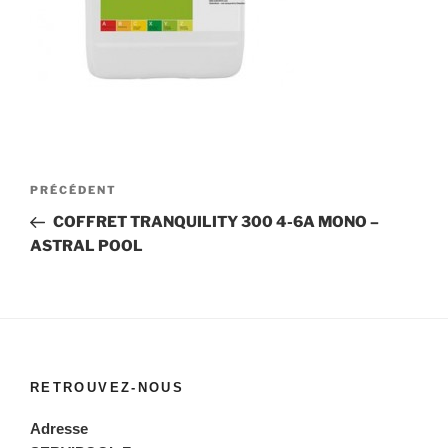
Navigation
Article
PRÉCÉDENT
de
précédent
COFFRET TRANQUILITY 300 4-6A MONO –
l’article
ASTRAL POOL
RETROUVEZ-NOUS
Adresse