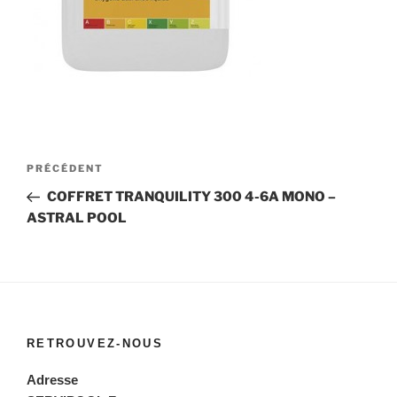
Navigation
Article
PRÉCÉDENT
de
précédent
COFFRET TRANQUILITY 300 4-6A MONO –
l’article
ASTRAL POOL
RETROUVEZ-NOUS
Adresse