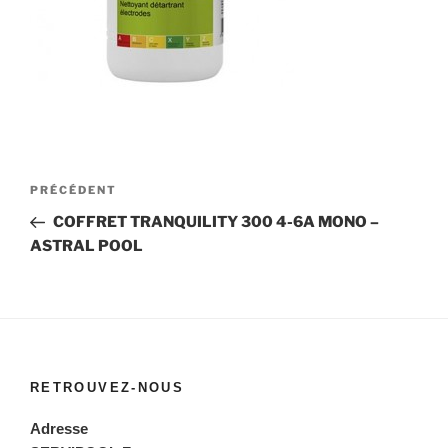
Navigation
Article
PRÉCÉDENT
de
précédent
COFFRET TRANQUILITY 300 4-6A MONO –
l’article
ASTRAL POOL
RETROUVEZ-NOUS
Adresse