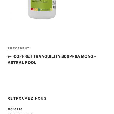
Navigation
Article
PRÉCÉDENT
de
précédent
COFFRET TRANQUILITY 300 4-6A MONO –
l’article
ASTRAL POOL
RETROUVEZ-NOUS
Adresse