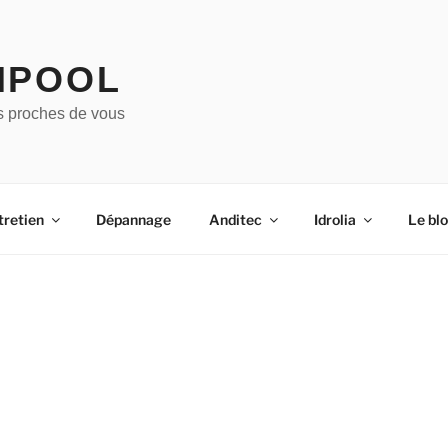
IPOOL
s proches de vous
tretien
Dépannage
Anditec
Idrolia
Le bl