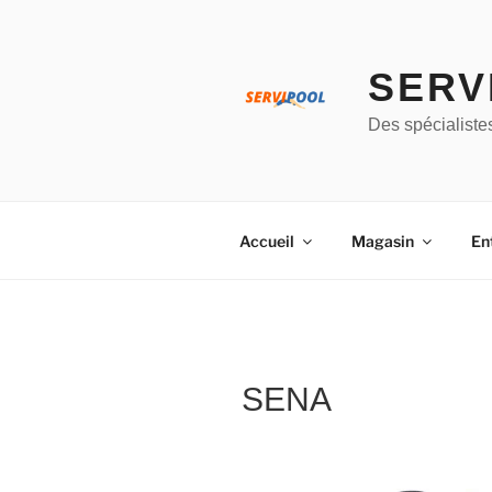
Aller
au
contenu
SERV
principal
Des spécialiste
Accueil
Magasin
En
SENA