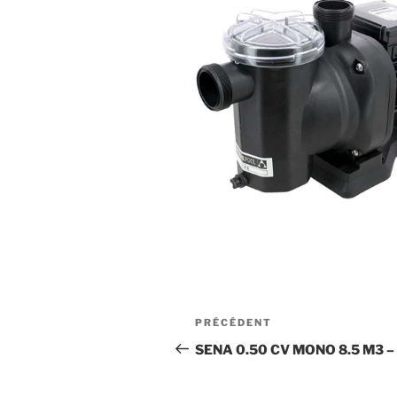
Navigation
Article
PRÉCÉDENT
de
précédent
SENA 0.50 CV MONO 8.5 M3 
l’article