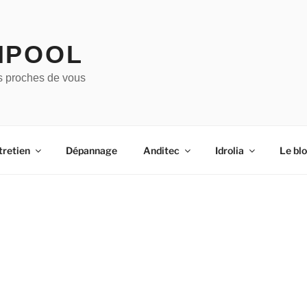
IPOOL
s proches de vous
tretien
Dépannage
Anditec
Idrolia
Le bl