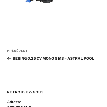
Navigation
Article
PRÉCÉDENT
de
précédent
BERING 0.25 CV MONO 5 M3 – ASTRAL POOL
l’article
RETROUVEZ-NOUS
Adresse