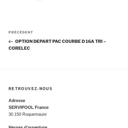
Navigation
Article
PRÉCÉDENT
de
précédent
OPTION DEPART PAC COURBE D 16A TRI –
l’article
CORELEC
RETROUVEZ-NOUS
Adresse
SERVIPOOL France
30 150 Roquemaure
Heures d’ouverture