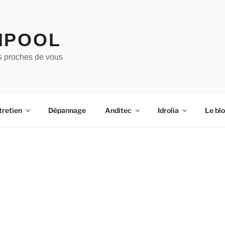
IPOOL
s proches de vous
tretien
Dépannage
Anditec
Idrolia
Le bl