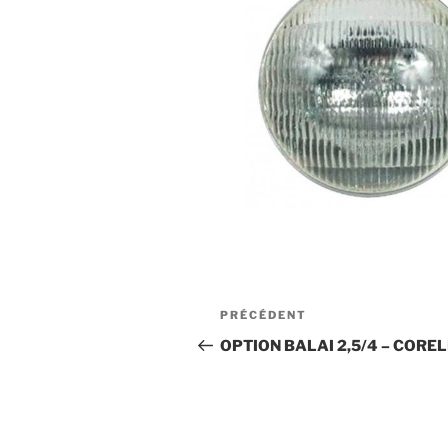
Navigation
Article
PRÉCÉDENT
de
précédent
OPTION BALAI 2,5/4 – CORE
l’article