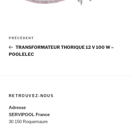
Navigation
Article
PRÉCÉDENT
de
précédent
TRANSFORMATEUR THORIQUE 12 V 100 W –
l’article
POOLELEC
RETROUVEZ-NOUS
Adresse
SERVIPOOL France
30 150 Roquemaure