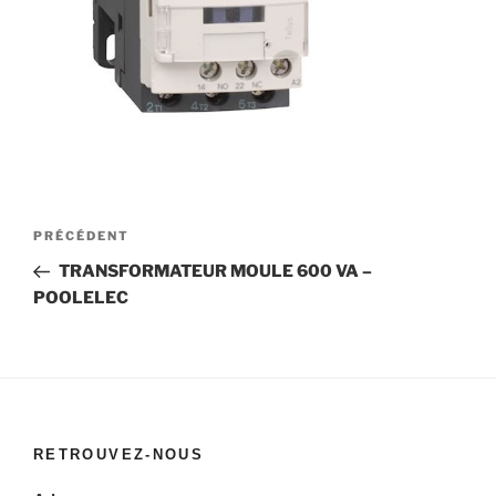
Navigation
Article
PRÉCÉDENT
de
précédent
TRANSFORMATEUR MOULE 600 VA –
l’article
POOLELEC
RETROUVEZ-NOUS