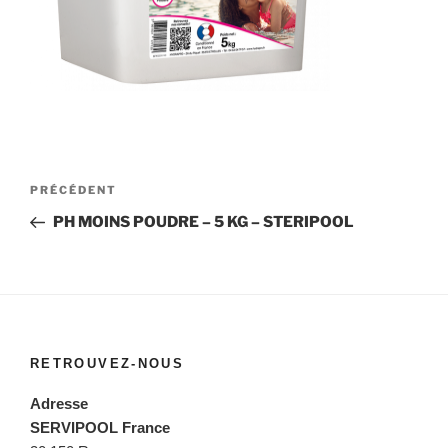
Navigation
Article
PRÉCÉDENT
de
précédent
PH MOINS POUDRE – 5 KG – STERIPOOL
l’article
RETROUVEZ-NOUS
Adresse
SERVIPOOL France