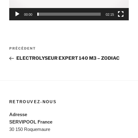
00:00
02:15
Navigation
Article
PRÉCÉDENT
de
précédent
ELECTROLYSEUR EXPERT 140 M3 – ZODIAC
l’article
RETROUVEZ-NOUS
Adresse
SERVIPOOL France
30 150 Roquemaure