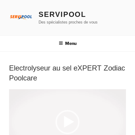
Aller
au
SERVIPOOL
contenu
Des spécialistes proches de vous
principal
Menu
Electrolyseur au sel eXPERT Zodiac
Poolcare
Lecteur
vidéo