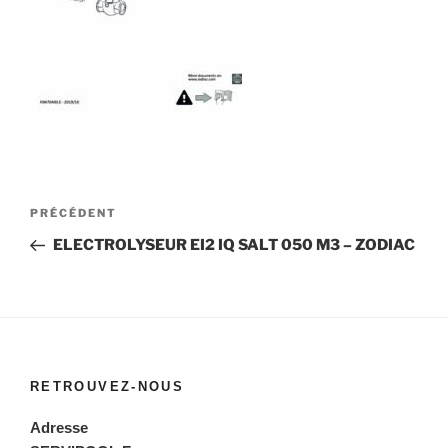
Navigation
Article
PRÉCÉDENT
de
précédent
ELECTROLYSEUR EI2 IQ SALT 050 M3 – ZODIAC
l’article
RETROUVEZ-NOUS
Adresse