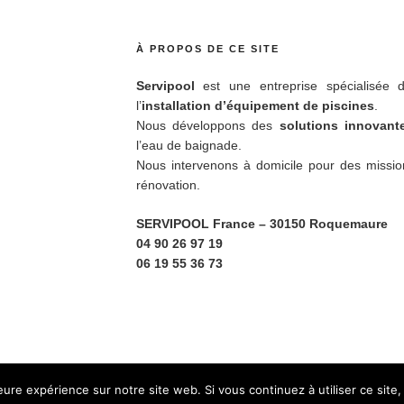
À PROPOS DE CE SITE
Servipool
est une entreprise spécialisée d
l’
installation d’équipement de piscines
.
Nous développons des
solutions innovan
l’eau de baignade.
Nous intervenons à domicile pour des missio
rénovation.
SERVIPOOL France
– 30150 Roquemaure
04 90 26 97 19
06 19 55 36 73
ky
Fièrement propulsé par WordPress
leure expérience sur notre site web. Si vous continuez à utiliser ce sit