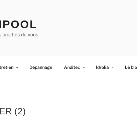
IPOOL
s proches de vous
tretien
Dépannage
Anditec
Idrolia
Le bl
R (2)