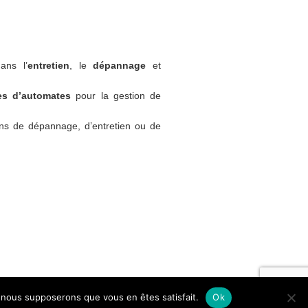
ans l’
entretien
, le
dépannage
et
tes d’automates
pour la gestion de
ns de dépannage, d’entretien ou de
e, nous supposerons que vous en êtes satisfait.
Ok