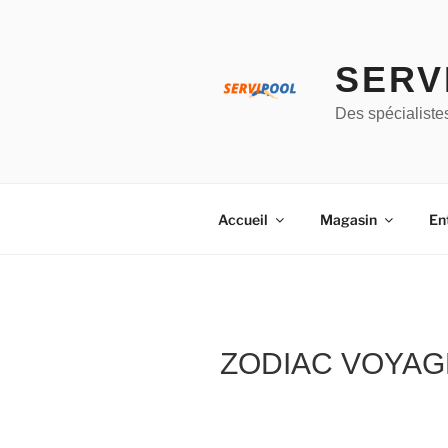
Aller
au
contenu
SERV
principal
Des spécialiste
Accueil
Magasin
En
ZODIAC VOYAGE