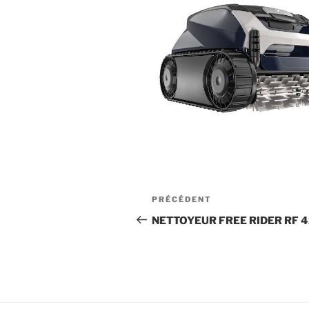
Navigation
Article
PRÉCÉDENT
de
précédent
NETTOYEUR FREE RIDER RF 42
l’article