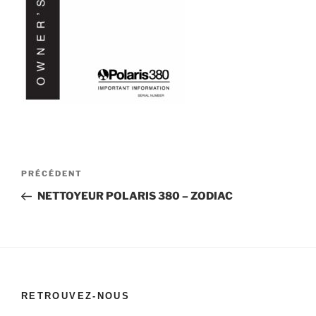
Navigation
Article
PRÉCÉDENT
de
précédent
NETTOYEUR POLARIS 380 – ZODIAC
l’article
RETROUVEZ-NOUS