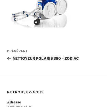
Navigation
Article
PRÉCÉDENT
de
précédent
NETTOYEUR POLARIS 380 – ZODIAC
l’article
RETROUVEZ-NOUS
Adresse