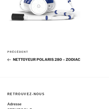
Navigation
Article
PRÉCÉDENT
de
précédent
NETTOYEUR POLARIS 280 – ZODIAC
l’article
RETROUVEZ-NOUS
Adresse