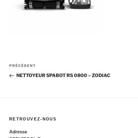
Navigation
Article
PRÉCÉDENT
de
précédent
NETTOYEUR SPABOT RS 0800 – ZODIAC
l’article
RETROUVEZ-NOUS
Adresse