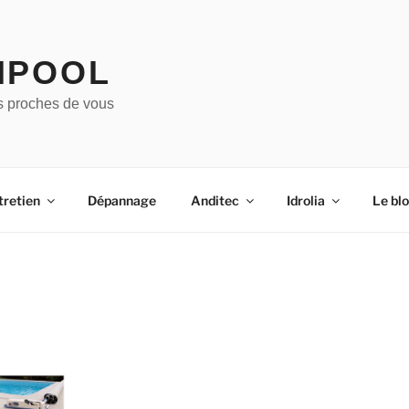
IPOOL
s proches de vous
tretien
Dépannage
Anditec
Idrolia
Le bl