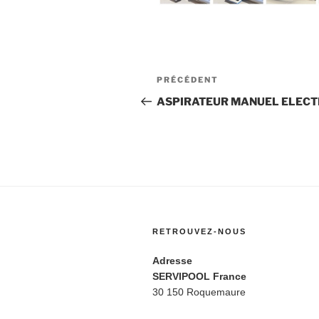
Navigation
Article
PRÉCÉDENT
de
précédent
ASPIRATEUR MANUEL ELECTR
l’article
RETROUVEZ-NOUS
Adresse
SERVIPOOL France
30 150 Roquemaure