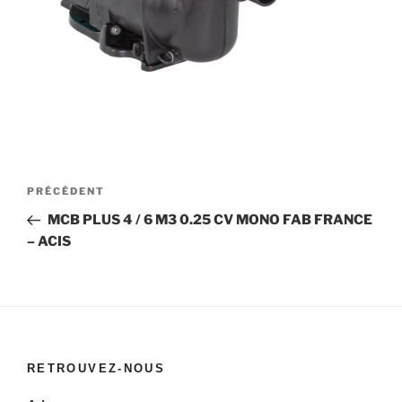
Navigation
Article
PRÉCÉDENT
de
précédent
MCB PLUS 4 / 6 M3 0.25 CV MONO FAB FRANCE
l’article
– ACIS
RETROUVEZ-NOUS