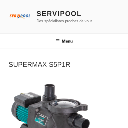
Aller
au
SERVIPOOL
contenu
Des spécialistes proches de vous
principal
Menu
SUPERMAX S5P1R